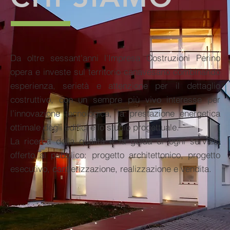
Da oltre sessant'anni l’Impresa Costruzioni Perino
opera e investe sul territorio canavesano combinando
esperienza, serietà e attenzione per il dettaglio
costruttivo, con un sempre più vivo interesse per
l’innovazione tecnologica, la prestazione energetica
ottimale degli edifici e lo studio progettuale.
La ricerca della qualità è la guida di ogni servizio
offerto al pubblico: progetto architettonico, progetto
esecutivo, cantierizzazione, realizzazione e vendita.