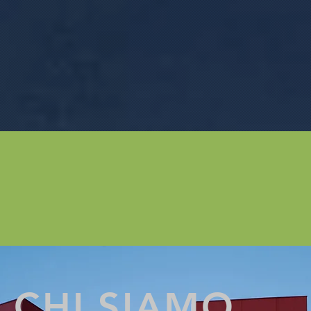
1954
150
oltre
CHI SIAMO